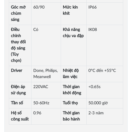
Góc mở
60/90
Mức kín
IP66
chùm
khít
sáng
Điều
Có
Khả năng
IK08
chỉnh
chịu va đập
thay đổi
độ sáng
(Tùy
chọn)
Driver
Done, Philips,
Nhiệt độ
0
°
C đến +55
°
C
Meanwell
làm việc
Điện áp
220VAC
Thời gian
<0.65s
sử dụng
khởi động
Tần số
50-60Hz
Tuổi thọ
50.000 giờ
Hệ số
0.96
Thời gian
2-3 năm
công suất
bảo hành