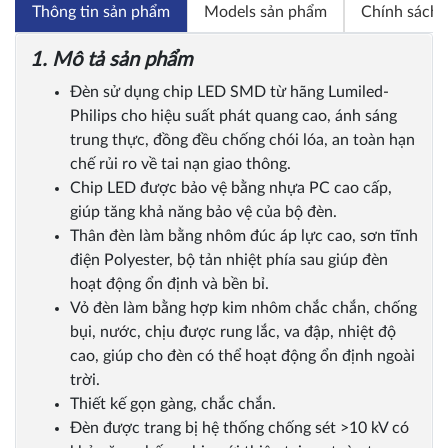
Thông tin sản phẩm
Models sản phẩm
Chính sách 
1. Mô tả sản phẩm
Đèn sử dụng chip LED SMD từ hãng Lumiled-
Philips cho hiệu suất phát quang cao, ánh sáng
trung thực, đồng đều chống chói lóa, an toàn hạn
chế rủi ro về tai nạn giao thông.
Chip LED được bảo vệ bằng nhựa PC cao cấp,
giúp tăng khả năng bảo vệ của bộ đèn.
Thân đèn làm bằng nhôm đúc áp lực cao, sơn tĩnh
điện Polyester, bộ tản nhiệt phía sau giúp đèn
hoạt động ổn định và bền bỉ.
Vỏ đèn làm bằng hợp kim nhôm chắc chắn, chống
bụi, nước, chịu được rung lắc, va đập, nhiệt độ
cao, giúp cho đèn có thể hoạt động ổn định ngoài
trời.
Thiết kế gọn gàng, chắc chắn.
Đèn được trang bị hệ thống chống sét >10 kV có