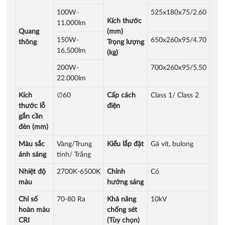
100W-
525x180x75/2.60
Kích thước
11.000lm
Quang
(mm)
150W-
650x260x95/4.70
thông
Trọng lượng
16.500lm
(kg)
200W-
700x260x95/5.50
22.000lm
Kích
∅
60
Cấp cách
Class 1/ Class 2
thước lỗ
điện
gắn cần
đèn (mm)
Màu sắc
Vàng/Trung
Kiểu lắp đặt
Gá vít, bulong
ánh sáng
tính/ Trắng
Nhiệt độ
2700K-6500K
Chỉnh
Có
màu
hướng sáng
Chỉ số
70-80 Ra
Khả năng
10kV
hoàn màu
chống sét
CRI
(Tùy chọn)