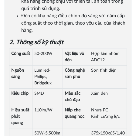
khả năng chống chịu với thiên tai, an toàn trong
quá trình sử dụng.
Đèn có khả năng điều chỉnh độ sáng với năm cấp
công suất theo thời gian, theo yêu cầu của khách
hàng.
2.
Thông số kỹ thuật
Công suất
50-200W
Vật liệu vỏ
Hợp kim nhôm
đèn
ADC12
Nguồn
Lumiled-
Công nghệ
Sơn tĩnh điện
sáng
Philips,
sơn phủ
Bridgelux
Kiểu chip
SMD
Màu sắc
Xám đen
chủ đạo
Hiệu suất
110lm/W
Nắp che
Nhựa PC
phát
quang học
Kính cường lực
quang
50W-5.500lm
375x150x65/1.40