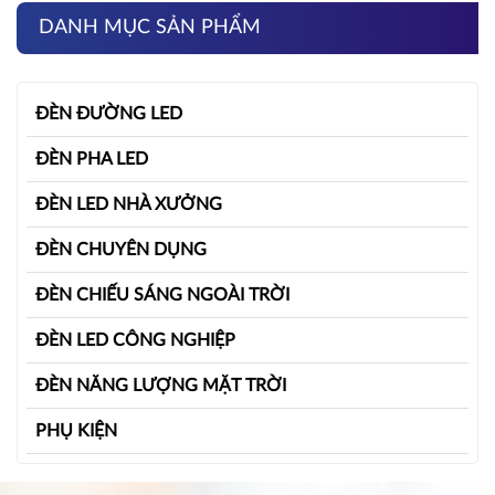
DANH MỤC SẢN PHẨM
ĐÈN ĐƯỜNG LED
ĐÈN PHA LED
ĐÈN LED NHÀ XƯỞNG
ĐÈN CHUYÊN DỤNG
ĐÈN CHIẾU SÁNG NGOÀI TRỜI
ĐÈN LED CÔNG NGHIỆP
ĐÈN NĂNG LƯỢNG MẶT TRỜI
PHỤ KIỆN