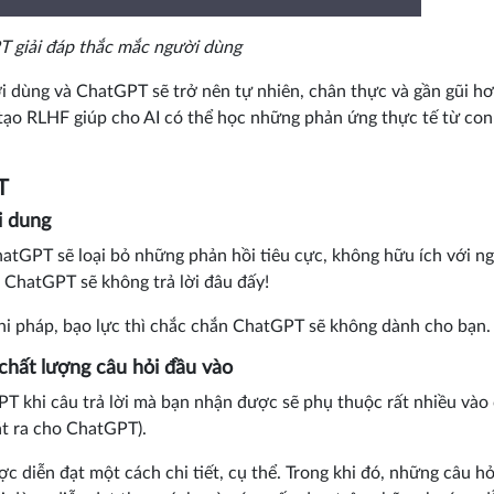
 giải đáp thắc mắc người dùng
i dùng và ChatGPT sẽ trở nên tự nhiên, chân thực và gần gũi hơ
ạo RLHF giúp cho AI có thể học những phản ứng thực tế từ con
T
i dung
atGPT sẽ loại bỏ những phản hồi tiêu cực, không hữu ích với n
, ChatGPT sẽ không trả lời đâu đấy!
i pháp, bạo lực thì chắc chắn ChatGPT sẽ không dành cho bạn.
chất lượng câu hỏi đầu vào
 khi câu trả lời mà bạn nhận được sẽ phụ thuộc rất nhiều vào
ặt ra cho ChatGPT).
 diễn đạt một cách chi tiết, cụ thể. Trong khi đó, những câu hỏ