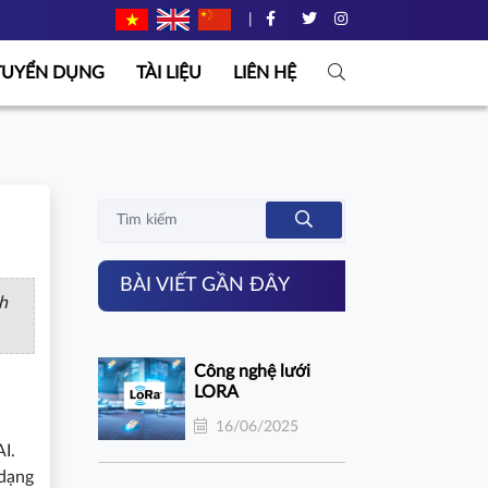
|
TUYỂN DỤNG
TÀI LIỆU
LIÊN HỆ
BÀI VIẾT GẦN ĐÂY
h
Công nghệ lưới
LORA
16/06/2025
I.
 dạng