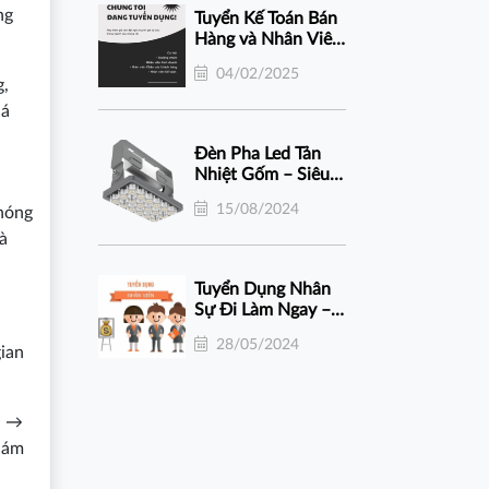
ng
Tuyển Kế Toán Bán
Hàng và Nhân Viên
Kinh Doanh Thiết
04/02/2025
Bị Chiếu Sáng –
g,
Thu Nhập Hấp Dẫn
uá
Đèn Pha Led Tản
Nhiệt Gốm – Siêu
Bền, Hiệu Suất
15/08/2024
chóng
Cao, Ứng Dụng
Ngoài Trời
à
Tuyển Dụng Nhân
Sự Đi Làm Ngay –
Thu Nhập Không
28/05/2024
Giới Hạn
ian
n →
giám