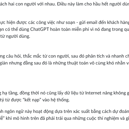
cách hai con người với nhau. Điều này làm cho hầu hết người dù
c hiện được các công việc như soạn - gửi email đến khách hàn
 bạn có thể dùng ChatGPT hoàn toàn miễn phí vì nó đang trong q
 từ người dùng.
g câu hỏi, thắc mắc từ con người, sau đó phân tích và nhanh 
n giản nhưng đằng sau đó là những thuật toán vô cùng khó nhằn v
ạ tầng, đồng thời nó cũng lấy dữ liệu từ Internet nâng không g
 tỷ từ được “kết nạp” vào hệ thống.
h ngôn ngữ này hoạt động dựa trên xác suất bằng cách dự đoá
ễ” khi mô hình trên đã phải trải qua những cuộc thí nghiệm và 