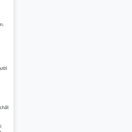
n.
gười
 chất
i