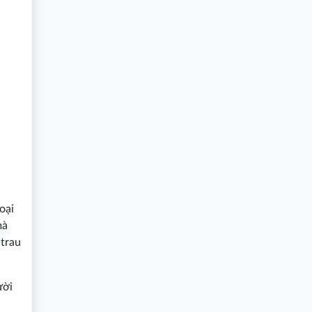
oại
mà
 trau
ười