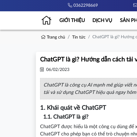
0362298669
GIỚI THIỆU
DỊCH VỤ
SẢN P
ChatGPT là gì? Hướng d
Trang chủ
Tin tức
ChatGPT là gì? Hướng dẫn cách tải 
06/02/2023
ChatGPT là công cụ AI mạnh mẽ giúp viết nội
tải và sử dụng ChatGPT hiệu quả ngay hôm
1. Khái quát về ChatGPT
1.1. ChatGPT là gì?
ChatGPT được hiểu là một công cụ dùng để xử
ChatGPT cho phép bạn có thể trò chuyện như 