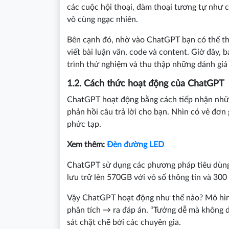
các cuộc hội thoại, đàm thoại tương tự như 
vô cùng ngạc nhiên.
Bên cạnh đó, nhờ vào ChatGPT bạn có thể thự
viết bài luận văn, code và content. Giờ đây,
trình thử nghiệm và thu thập những đánh giá
1.2. Cách thức hoạt động của ChatGPT
ChatGPT hoạt động bằng cách tiếp nhận nhữn
phản hồi câu trả lời cho bạn. Nhìn có vẻ đơ
phức tạp.
Xem thêm:
Đèn đường LED
ChatGPT sử dụng các phương pháp tiêu dùng h
lưu trữ lên 570GB với vô số thông tin và 300
Vậy ChatGPT hoạt động như thế nào? Mô hìn
phân tích → ra đáp án. “Tưởng dễ mà không d
sát chặt chẽ bởi các chuyên gia.